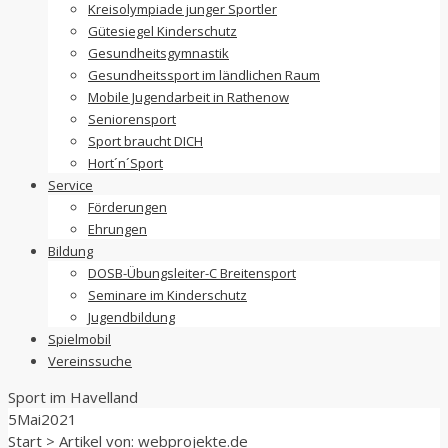
Kreisolympiade junger Sportler
Gütesiegel Kinderschutz
Gesundheitsgymnastik
Gesundheitssport im ländlichen Raum
Mobile Jugendarbeit in Rathenow
Seniorensport
Sport braucht DICH
Hort´n´Sport
Service
Förderungen
Ehrungen
Bildung
DOSB-Übungsleiter-C Breitensport
Seminare im Kinderschutz
Jugendbildung
Spielmobil
Vereinssuche
Sport im
Havelland
5
Mai
2021
Start
>
Artikel von: webprojekte.de