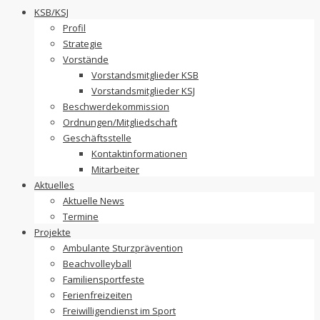
to
KSB/KSJ
content
Profil
Strategie
Vorstände
Vorstandsmitglieder KSB
Vorstandsmitglieder KSJ
Beschwerdekommission
Ordnungen/Mitgliedschaft
Geschäftsstelle
Kontaktinformationen
Mitarbeiter
Aktuelles
Aktuelle News
Termine
Projekte
Ambulante Sturzprävention
Beachvolleyball
Familiensportfeste
Ferienfreizeiten
Freiwilligendienst im Sport