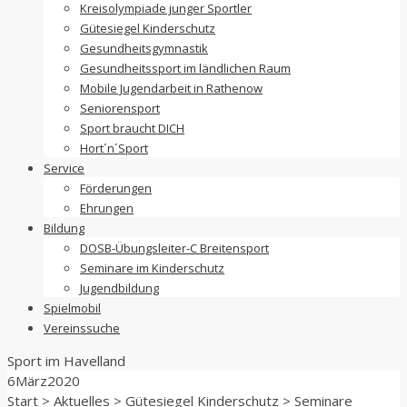
Kreisolympiade junger Sportler
Gütesiegel Kinderschutz
Gesundheitsgymnastik
Gesundheitssport im ländlichen Raum
Mobile Jugendarbeit in Rathenow
Seniorensport
Sport braucht DICH
Hort´n´Sport
Service
Förderungen
Ehrungen
Bildung
DOSB-Übungsleiter-C Breitensport
Seminare im Kinderschutz
Jugendbildung
Spielmobil
Vereinssuche
Sport im
Havelland
6
März
2020
Start
>
Aktuelles
>
Gütesiegel Kinderschutz
>
Seminare