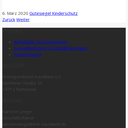
6. März 2020
Gütesiegel Kinderschutz
Zurück
Weiter
Projekte
Ambulante Sturzprävention
Gesundheitssport im ländlichen Raum
Seniorensport
Anschrift
Kreissportbund Havelland e.V.
Genthiner Straße 25
14712 Rathenow
Kontakt
Karsten Leege
Geschäftsführer
karsten.leege@ksb-havelland.de