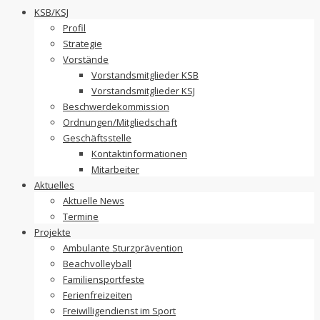
to
KSB/KSJ
content
Profil
Strategie
Vorstände
Vorstandsmitglieder KSB
Vorstandsmitglieder KSJ
Beschwerdekommission
Ordnungen/Mitgliedschaft
Geschäftsstelle
Kontaktinformationen
Mitarbeiter
Aktuelles
Aktuelle News
Termine
Projekte
Ambulante Sturzprävention
Beachvolleyball
Familiensportfeste
Ferienfreizeiten
Freiwilligendienst im Sport