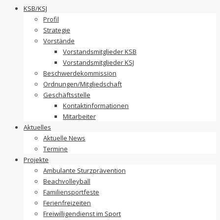
to
KSB/KSJ
content
Profil
Strategie
Vorstände
Vorstandsmitglieder KSB
Vorstandsmitglieder KSJ
Beschwerdekommission
Ordnungen/Mitgliedschaft
Geschäftsstelle
Kontaktinformationen
Mitarbeiter
Aktuelles
Aktuelle News
Termine
Projekte
Ambulante Sturzprävention
Beachvolleyball
Familiensportfeste
Ferienfreizeiten
Freiwilligendienst im Sport