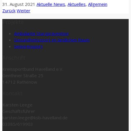
31. August 2021
Aktuelle News
,
Aktuelles
,
Allgemein
Zurück
Weiter
Projekte
Ambulante Sturzprävention
Gesundheitssport im ländlichen Raum
Seniorensport
Anschrift
Kreissportbund Havelland e.V.
Genthiner Straße 25
14712 Rathenow
Kontakt
Karsten Leege
Geschäftsführer
karsten.leege@ksb-havelland.de
03385/619903