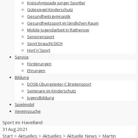
Kreisolympiade junger Sportler
Gütesiegel Kinderschutz
Gesundheitsgymnastik
Gesundheitssport im ländlichen Raum
Mobile Jugendarbeit in Rathenow
Seniorensport
Sport braucht DICH
Hort´n´Sport
Service
Förderungen
Ehrungen
Bildung
DOSB-Übungsleiter-C Breitensport
Seminare im Kinderschutz
Jugendbildung
Spielmobil
Vereinssuche
Sport im
Havelland
31
Aug.
2021
Start
>
Aktuelles
>
Aktuelles
>
Aktuelle News
>
Martin