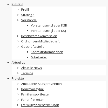
to
KSB/KSJ
content
Profil
Strategie
Vorstände
Vorstandsmitglieder KSB
Vorstandsmitglieder KSJ
Beschwerdekommission
Ordnungen/Mitgliedschaft
Geschäftsstelle
Kontaktinformationen
Mitarbeiter
Aktuelles
Aktuelle News
Termine
Projekte
Ambulante Sturzprävention
Beachvolleyball
Familiensportfeste
Ferienfreizeiten
Freiwilligendienst im Sport