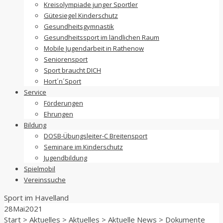
Kreisolympiade junger Sportler
Gütesiegel Kinderschutz
Gesundheitsgymnastik
Gesundheitssport im ländlichen Raum
Mobile Jugendarbeit in Rathenow
Seniorensport
Sport braucht DICH
Hort´n´Sport
Service
Förderungen
Ehrungen
Bildung
DOSB-Übungsleiter-C Breitensport
Seminare im Kinderschutz
Jugendbildung
Spielmobil
Vereinssuche
Sport im
Havelland
28
Mai
2021
Start
>
Aktuelles
>
Aktuelles
>
Aktuelle News
>
Dokumente