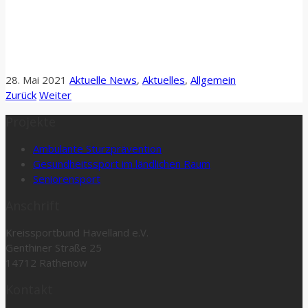
28. Mai 2021
Aktuelle News
,
Aktuelles
,
Allgemein
Zurück
Weiter
Projekte
Ambulante Sturzprävention
Gesundheitssport im ländlichen Raum
Seniorensport
Anschrift
Kreissportbund Havelland e.V.
Genthiner Straße 25
14712 Rathenow
Kontakt