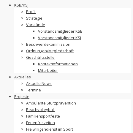
to
KSB/KSJ
content
Profil
Strategie
Vorstände
Vorstandsmitglieder KSB
Vorstandsmitglieder KSJ
Beschwerdekommission
Ordnungen/Mitgliedschaft
Geschäftsstelle
Kontaktinformationen
Mitarbeiter
Aktuelles
Aktuelle News
Termine
Projekte
Ambulante Sturzprävention
Beachvolleyball
Familiensportfeste
Ferienfreizeiten
Freiwilligendienst im Sport