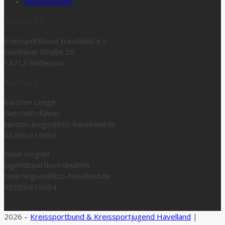
Seniorensport
Anschrift
Kreissportbund Havelland e.V.
Genthiner Straße 25
14712 Rathenow
Kontakt
Karsten Leege
Geschäftsführer
karsten.leege@ksb-havelland.de
03385/619903
René Hegner
Jugendsportkoordination
rene.hegner@ksb-havelland.de
03385/619904
2026 –
Kreissportbund & Kreissportjugend Havelland
|