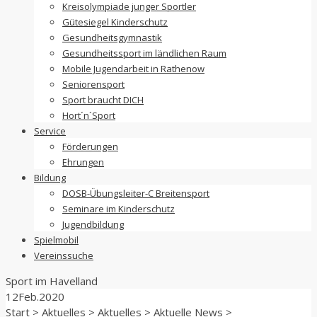
Kreisolympiade junger Sportler
Gütesiegel Kinderschutz
Gesundheitsgymnastik
Gesundheitssport im ländlichen Raum
Mobile Jugendarbeit in Rathenow
Seniorensport
Sport braucht DICH
Hort´n´Sport
Service
Förderungen
Ehrungen
Bildung
DOSB-Übungsleiter-C Breitensport
Seminare im Kinderschutz
Jugendbildung
Spielmobil
Vereinssuche
Sport im
Havelland
12
Feb.
2020
Start
>
Aktuelles
>
Aktuelles
>
Aktuelle News
>