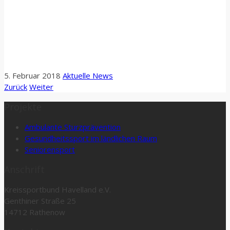
5. Februar 2018
Aktuelle News
Zurück
Weiter
Projekte
Ambulante Sturzprävention
Gesundheitssport im ländlichen Raum
Seniorensport
Anschrift
Kreissportbund Havelland e.V.
Genthiner Straße 25
14712 Rathenow