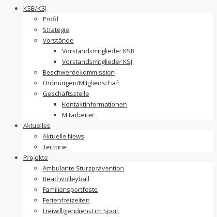
to
KSB/KSJ
content
Profil
Strategie
Vorstände
Vorstandsmitglieder KSB
Vorstandsmitglieder KSJ
Beschwerdekommission
Ordnungen/Mitgliedschaft
Geschäftsstelle
Kontaktinformationen
Mitarbeiter
Aktuelles
Aktuelle News
Termine
Projekte
Ambulante Sturzprävention
Beachvolleyball
Familiensportfeste
Ferienfreizeiten
Freiwilligendienst im Sport