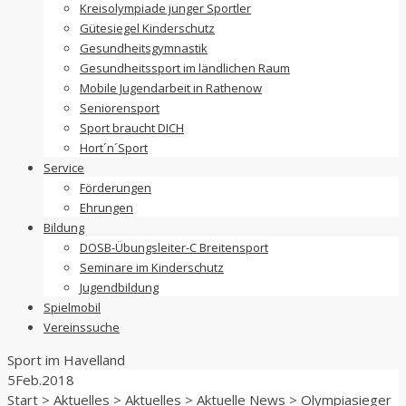
Kreisolympiade junger Sportler
Gütesiegel Kinderschutz
Gesundheitsgymnastik
Gesundheitssport im ländlichen Raum
Mobile Jugendarbeit in Rathenow
Seniorensport
Sport braucht DICH
Hort´n´Sport
Service
Förderungen
Ehrungen
Bildung
DOSB-Übungsleiter-C Breitensport
Seminare im Kinderschutz
Jugendbildung
Spielmobil
Vereinssuche
Sport im
Havelland
5
Feb.
2018
Start
>
Aktuelles
>
Aktuelles
>
Aktuelle News
>
Olympiasieger